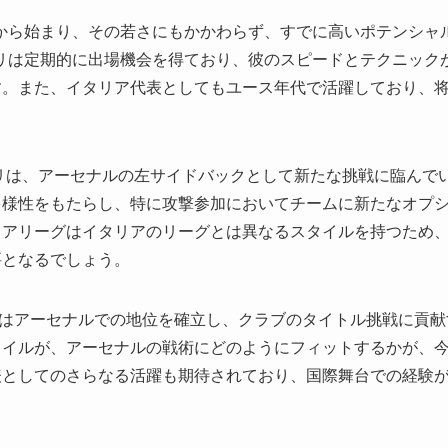
から始まり、その若さにもかかわらず、すでに高いポテンシャ
リは定期的に出場機会を得ており、彼のスピードとテクニック
す。また、イタリア代表としてもユース年代で活躍しており、
ーリは、アーセナルの左サイドバックとして新たな挑戦に臨んで
多様性をもたらし、特に攻撃参加においてチームに新たなオプ
ミアリーグはイタリアのリーグとは異なるスタイルを持つため
要となるでしょう。
オーリはアーセナルでの地位を確立し、クラブのタイトル挑戦に貢
タイルが、アーセナルの戦術にどのようにフィットするかが、
表としてのさらなる活躍も期待されており、国際舞台での経験
。