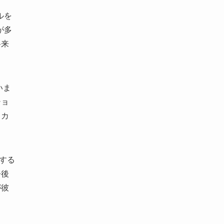
ルを
が多
将来
いま
ショ
、カ
献する
今後
が彼