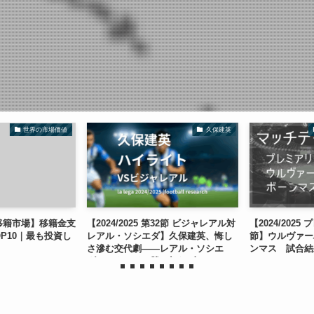
世界の市場価値
久保建英
の移籍市場】移籍金支
【2024/2025 第32節 ビジャレアル対
【2024/2025
P10｜最も投資し
レアル・ソシエダ】久保建英、悔し
節】ウルヴァーハ
さ滲む交代劇――レアル・ソシエ
ンマス 試合結
ダ、アウェイで勝ち切れず...