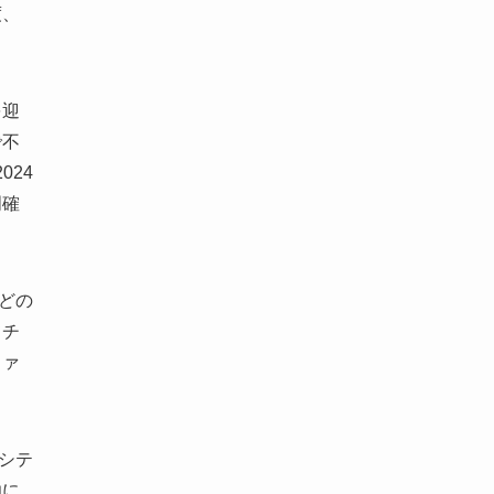
度、
を迎
で不
024
明確
をどの
てチ
ファ
ーシテ
功に