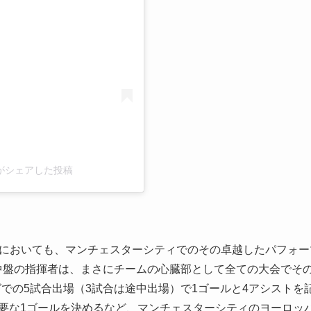
uyne)がシェアした投稿
ーズンにおいても、マンチェスターシティでのその卓越したパフォ
中盤の指揮者は、まさにチームの心臓部として全ての大会でそ
での5試合出場（3試合は途中出場）で1ゴールと4アシストを
重要な1ゴールを決めるなど、マンチェスターシティのヨーロッ